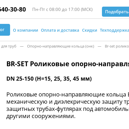
640-30-80
Пн-Пт с 08:00 до 17:00 (МСК)
Подобрать
ог
О компании
Оплата и доставка
Скидки
Техподдержк
для труб
— Опорно-направляющие кольца (онк)
— Br-set роликов
BR-SET Роликовые опорно-направ
DN 25-150 (H=15, 25, 35, 45 мм)
Роликовые опорно-направляющие кольца 
механическую и диэлекрическую защиту т
защитных трубах-футлярах под автомобиль
другими сооружениями.