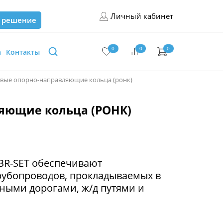
Личный кабинет
 решение
0
0
0
а
Контакты
ые опорно-направляющие кольца (ронк)
ляющие кольца (РОНК)
BR-SET обеспечивают
рубопроводов, прокладываемых в
ными дорогами, ж/д путями и