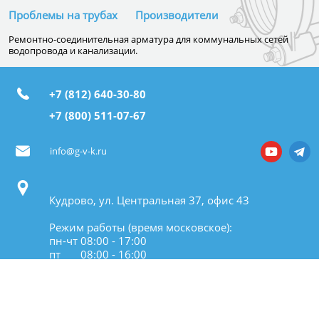
Проблемы на трубах
Производители
Температура рабочей среды (max)
70
Ремонтно-соединительная арматура для коммунальных сетей
водопровода и канализации.
Тип присоединения
+7 (812) 640-30-80
резьбовое
+7 (800) 511-07-67
Схема подключения
труба-труба
info@g-v-k.ru
Тип резьбы
Кудрово, ул. Центральная 37, офис 43
трубная дюймовая (G)
Режим работы (время московское):
Вид резьбы
пн-чт 08:00 - 17:00
наружная / наружная
пт 08:00 - 16:00
Материал корпуса
высокопрочный чугун (ВЧШГ)
© ООО «ГВК», 2003 - 2022
/ GJS-500 (GGG50)