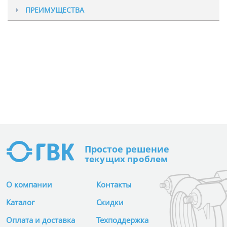
ПРЕИМУЩЕСТВА
Производитель
AKWA Sp. z o.o.
Бренд (торговая марка)
AKWA (АКВА)
Страна происхождения
Польша
Номинальные диаметры (DN/Ду)
40
Простое
решение
текущих проблем
Максимальное рабочее давление (PN / Ру)
16 атм / 1,6 МПа
О компании
Контакты
Каталог
Скидки
Рабочая среда
вода; сточные воды
Оплата и доставка
Техподдержка