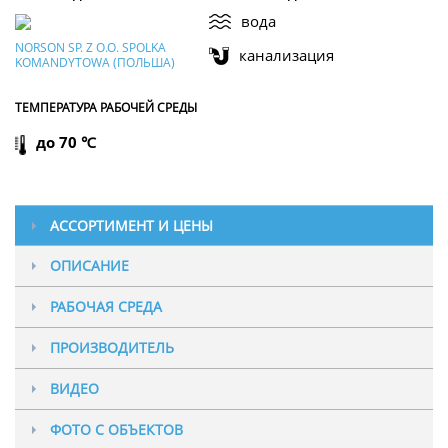
вода
NORSON SP. Z O.O. SPOLKA
канализация
KOMANDYTOWA (ПОЛЬША)
ТЕМПЕРАТУРА РАБОЧЕЙ СРЕДЫ
до 70 ℃
АССОРТИМЕНТ И ЦЕНЫ
ОПИСАНИЕ
Цена и наличие на складе:
(обновлено 31.07.2026 в 09:06)
РАБОЧАЯ СРЕДА
GWGW-CI Задвижка чугунная клиновая муфтовая
ПРОИЗВОДИТЕЛЬ
вода
канализация
Ду 20 (В/В) G 3/4" Ру 1,0 (СЧ, NORSON)
ВИДЕО
В наличии:
нет
под заказ
Ожидается:
ТЕМПЕРАТУРА РАБОЧЕЙ СРЕДЫ
Цена
5 328 ₽
NORSON SP. Z O.O. SPOLKA KOMANDYTOWA (ПОЛЬША)
ФОТО С ОБЪЕКТОВ
до 70 ℃