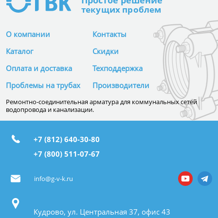
Простое
решение
текущих проблем
О компании
Контакты
Каталог
Скидки
Оплата и доставка
Техподдержка
Проблемы на трубах
Производители
Ремонтно-соединительная арматура для коммунальных сетей
водопровода и канализации.
+7 (812) 640-30-80
+7 (800) 511-07-67
info@g-v-k.ru
Кудрово, ул. Центральная 37, офис 43