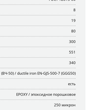
8
19
80
300
551
340
Ч-50) / ductile iron EN-GJS-500-7 (GGG50)
есть
EPOXY / эпоксидное порошковое
250 микрон