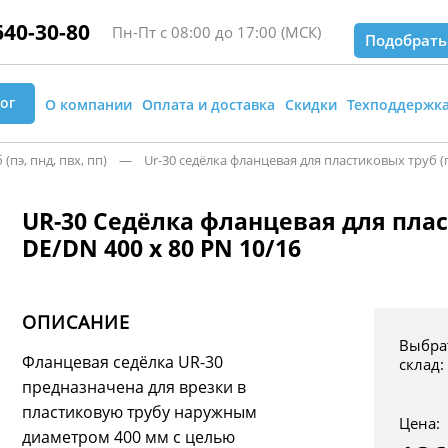
640-30-80
Пн-Пт с 08:00 до 17:00 (МСК)
Подобрать
ог
О компании
Оплата и доставка
Скидки
Техподдержк
э, пнд, пвх, пп)
— Ur-30 седёлка фланцевая для пластиковых труб (пнд,
UR-30 Седёлка фланцевая для плас
DE/DN 400 x 80 PN 10/16
ОПИСАНИЕ
Выбра
Фланцевая седёлка UR-30
склад:
предназначена для врезки в
пластиковую трубу наружным
Цена:
диаметром 400 мм с целью