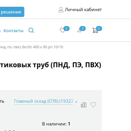
Личный кабинет
 решение
0
0
0
а
Контакты
 пэ, пвх) de/dn 400 x 80 pn 10/16
тиковых труб (ПНД, ПЭ, ПВХ)
ть
В наличии:
1