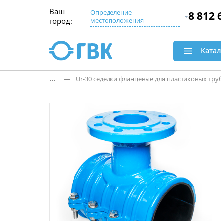
Ваш
Определение
8 812 
город:
местоположения
Катал
...
— Ur-30 седелки фланцевые для пластиковых труб (п