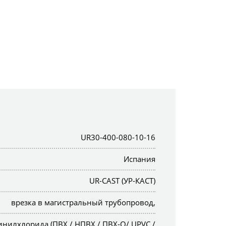
UR30-400-080-10-16
Испания
UR-CAST (УР-КАСТ)
врезка в магистральный трубопровод,
инилхлорида (ПВХ / НПВХ / ПВХ-О/ UPVC /