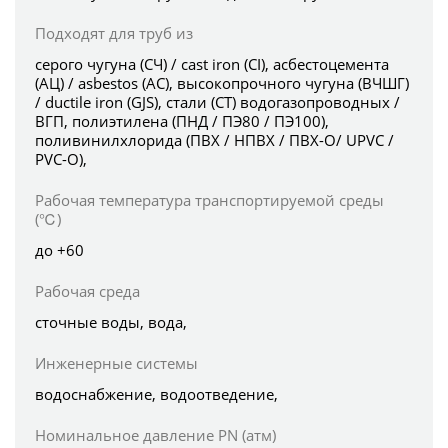
Подходят для труб из
серого чугуна (СЧ) / cast iron (CI), асбестоцемента
(АЦ) / asbestos (AC), высокопрочного чугуна (ВЧШГ)
/ ductile iron (GJS), стали (СТ) водогазопроводных /
ВГП, полиэтилена (ПНД / ПЭ80 / ПЭ100),
поливинилхлорида (ПВХ / НПВХ / ПВХ-О/ UPVC /
PVC-O),
Рабочая температура транспортируемой среды
(℃)
до +60
Рабочая среда
сточные воды, вода,
Инженерные системы
водоснабжение, водоотведение,
Номинальное давление PN (атм)