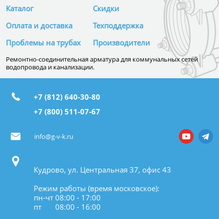
Каталог
Скидки
Оплата и доставка
Техподдержка
Проблемы на трубах
Производители
Ремонтно-соединительная арматура для коммунальных сетей
водопровода и канализации.
+7 (812) 640-30-80
+7 (800) 511-07-67
info@g-v-k.ru
Кудрово, ул. Центральная 37, офис 43
Режим работы (время московское):
пн-чт 08:00 - 17:00
пт 08:00 - 16:00