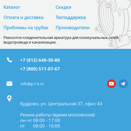
Каталог
Скидки
Оплата и доставка
Техподдержка
Проблемы на трубах
Производители
Ремонтно-соединительная арматура для коммунальных сетей
водопровода и канализации.
+7 (812) 640-30-80
+7 (800) 511-07-67
info@g-v-k.ru
Кудрово, ул. Центральная 37, офис 43
Режим работы (время московское):
пн-чт 08:00 - 17:00
пт 08:00 - 16:00