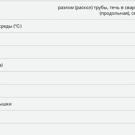
разлом (раскол) трубы, течь в св
(продольная), с
среды (℃)
)
рышки