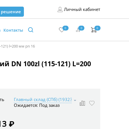
Личный кабинет
 решение
0
0
0
а
Контакты
21) l=200 мм pn 16
 DN 100zl (115-121) L=200
ть
Ожидается:
Под заказ
13 ₽