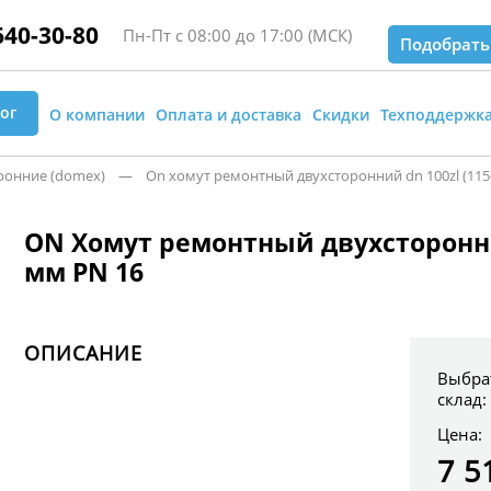
640-30-80
Пн-Пт с 08:00 до 17:00 (МСК)
Подобрать
ог
О компании
Оплата и доставка
Скидки
Техподдержк
онние (domex)
— On хомут ремонтный двухсторонний dn 100zl (115-1
ON Хомут ремонтный двухсторонний
мм PN 16
ОПИСАНИЕ
Выбра
склад:
Цена:
7 5