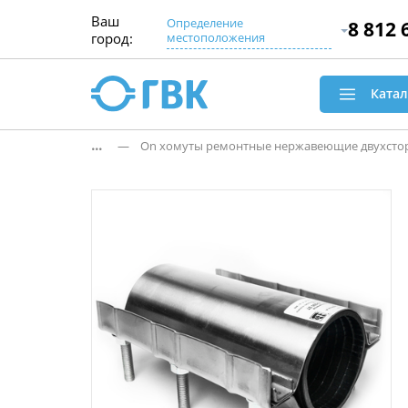
Ваш
Определение
8 812 
город:
местоположения
Катал
...
— On хомуты ремонтные нержавеющие двухстор