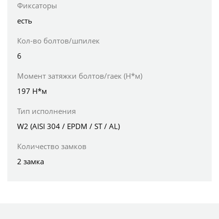
Фиксаторы
есть
Кол-во болтов/шпилек
6
Момент затяжки болтов/гаек (Н*м)
197 Н*м
Тип исполнения
W2 (AISI 304 / EPDM / ST / AL)
Количество замков
2 замка