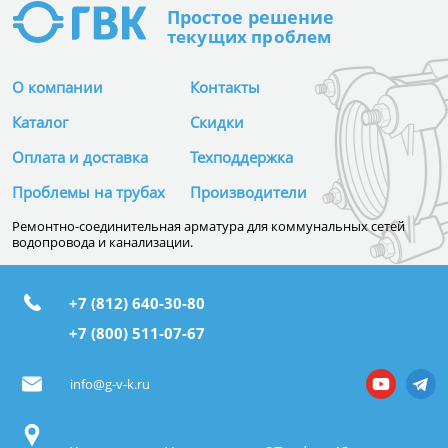
Простое
решение
текущих проблем
О компании
Контакты
Каталог
Скидки
Оплата и доставка
Техподдержка
Проблемы на трубах
Производители
Ремонтно-соединительная арматура для коммунальных сетей
водопровода и канализации.
+7 (812) 640-30-80
+7 (800) 511-07-67
info@g-v-k.ru