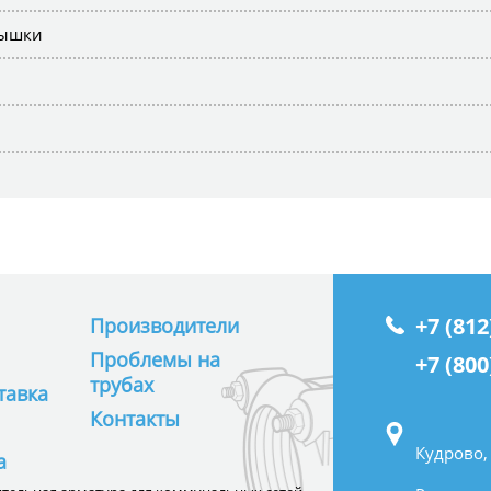
рышки
+7 (812
Производители
Проблемы на
+7 (800
трубах
тавка
Контакты
Кудрово,
а