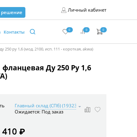
Личный кабинет
 решение
0
0
0
а
Контакты
0 ру 1,6 (мод. 2100, исп. 111 - короткая, akwa)
 фланцевая Ду 250 Ру 1,6
WA)
ть
Ожидается:
Под заказ
 410 ₽