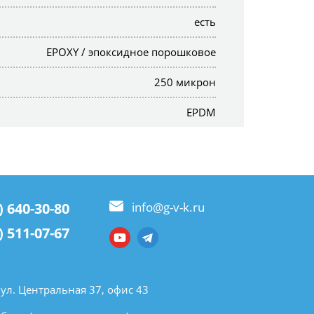
есть
EPOXY / эпоксидное порошковое
250 микрон
EPDM
) 640-30-80
info@g-v-k.ru
) 511-07-67
 ул. Центральная 37, офис 43