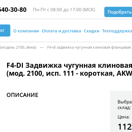
640-30-80
Пн-Пт с 08:00 до 17:00 (МСК)
Подобрать
ог
О компании
Оплата и доставка
Скидки
Техподдержк
модель 2100, akwa)
— F4-di задвижка чугунная клиновая фланцевая ду 25
F4-DI Задвижка чугунная клиновая
(мод. 2100, исп. 111 - короткая, AK
ОПИСАНИЕ
Выбра
склад:
Цена:
112