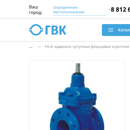
Ваш
Определение
8 812 
город:
местоположения
Катал
...
— F4-di задвижки чугунные фланцевые короткие (