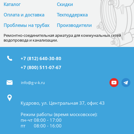
Каталог
Скидки
Оплата и доставка
Техподдержка
Проблемы на трубах
Производители
Ремонтно-соединительная арматура для коммунальных сетей
водопровода и канализации.
+7 (812) 640-30-80
+7 (800) 511-07-67
info@g-v-k.ru
Кудрово, ул. Центральная 37, офис 43
Режим работы (время московское):
пн-чт 08:00 - 17:00
пт 08:00 - 16:00