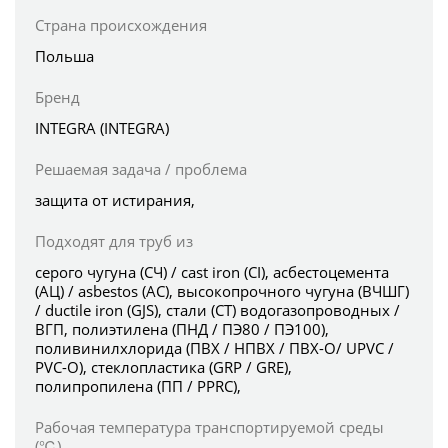
Страна происхождения
Польша
Бренд
INTEGRA (INTEGRA)
Решаемая задача / проблема
защита от истирания,
Подходят для труб из
серого чугуна (СЧ) / cast iron (CI), асбестоцемента
(АЦ) / asbestos (AC), высокопрочного чугуна (ВЧШГ)
/ ductile iron (GJS), стали (СТ) водогазопроводных /
ВГП, полиэтилена (ПНД / ПЭ80 / ПЭ100),
поливинилхлорида (ПВХ / НПВХ / ПВХ-О/ UPVC /
PVC-O), стеклопластика (GRP / GRE),
полипропилена (ПП / PPRC),
Рабочая температура транспортируемой среды
(℃)