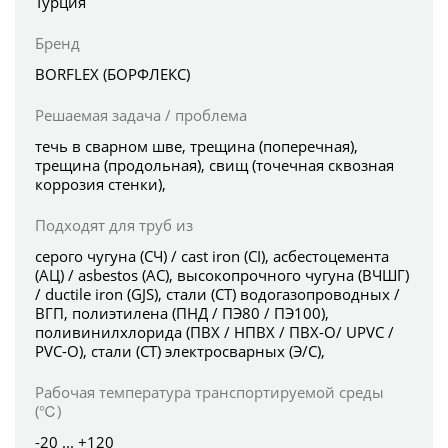
Турция
Бренд
BORFLEX (БОРФЛЕКС)
Решаемая задача / проблема
течь в сварном шве, трещина (поперечная),
трещина (продольная), свищ (точечная сквозная
коррозия стенки),
Подходят для труб из
серого чугуна (СЧ) / cast iron (CI), асбестоцемента
(АЦ) / asbestos (AC), высокопрочного чугуна (ВЧШГ)
/ ductile iron (GJS), стали (СТ) водогазопроводных /
ВГП, полиэтилена (ПНД / ПЭ80 / ПЭ100),
поливинилхлорида (ПВХ / НПВХ / ПВХ-О/ UPVC /
PVC-O), стали (СТ) электросварных (Э/С),
Рабочая температура транспортируемой среды
(℃)
-20 ... +120