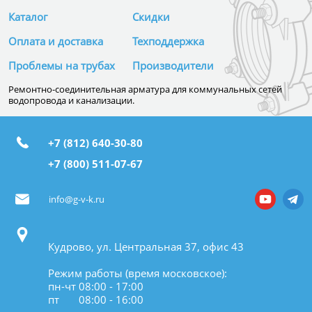
Каталог
Скидки
Оплата и доставка
Техподдержка
Проблемы на трубах
Производители
Ремонтно-соединительная арматура для коммунальных сетей
водопровода и канализации.
+7 (812) 640-30-80
+7 (800) 511-07-67
info@g-v-k.ru
Кудрово, ул. Центральная 37, офис 43
Режим работы (время московское):
пн-чт 08:00 - 17:00
пт 08:00 - 16:00