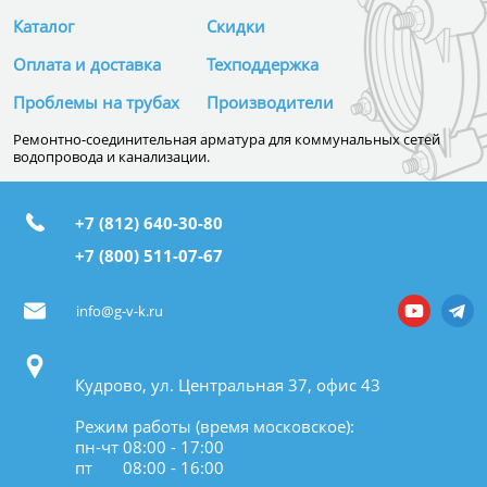
Каталог
Скидки
Оплата и доставка
Техподдержка
Проблемы на трубах
Производители
Ремонтно-соединительная арматура для коммунальных сетей
водопровода и канализации.
+7 (812) 640-30-80
+7 (800) 511-07-67
info@g-v-k.ru
Кудрово, ул. Центральная 37, офис 43
Режим работы (время московское):
пн-чт 08:00 - 17:00
пт 08:00 - 16:00