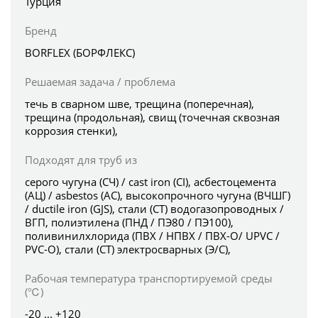
Турция
Бренд
BORFLEX (БОРФЛЕКС)
Решаемая задача / проблема
течь в сварном шве, трещина (поперечная),
трещина (продольная), свищ (точечная сквозная
коррозия стенки),
Подходят для труб из
серого чугуна (СЧ) / cast iron (CI), асбестоцемента
(АЦ) / asbestos (AC), высокопрочного чугуна (ВЧШГ)
/ ductile iron (GJS), стали (СТ) водогазопроводных /
ВГП, полиэтилена (ПНД / ПЭ80 / ПЭ100),
поливинилхлорида (ПВХ / НПВХ / ПВХ-О/ UPVC /
PVC-O), стали (СТ) электросварных (Э/С),
Рабочая температура транспортируемой среды
(℃)
-20 ... +120